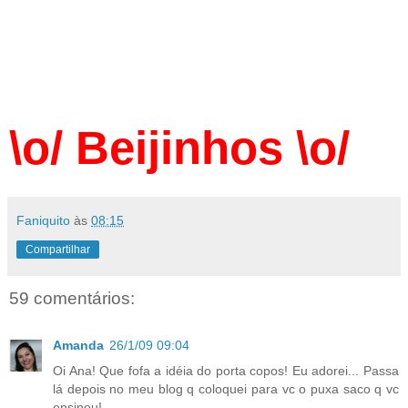
\o/ Beijinhos \o/
Faniquito
às
08:15
Compartilhar
59 comentários:
Amanda
26/1/09 09:04
Oi Ana! Que fofa a idéia do porta copos! Eu adorei... Passa
lá depois no meu blog q coloquei para vc o puxa saco q vc
ensinou!