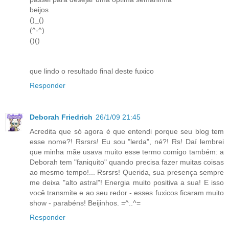
beijos
()_()
(^-^)
()()
que lindo o resultado final deste fuxico
Responder
Deborah Friedrich
26/1/09 21:45
Acredita que só agora é que entendi porque seu blog tem
esse nome?! Rsrsrs! Eu sou "lerda", né?! Rs! Daí lembrei
que minha mãe usava muito esse termo comigo também: a
Deborah tem "faniquito" quando precisa fazer muitas coisas
ao mesmo tempo!... Rsrsrs! Querida, sua presença sempre
me deixa "alto astral"! Energia muito positiva a sua! E isso
você transmite e ao seu redor - esses fuxicos ficaram muito
show - parabéns! Beijinhos. =^..^=
Responder