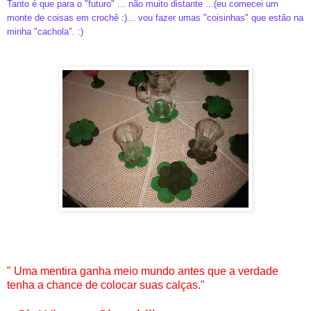
Tanto é que para o "futuro" ... não muito distante ...(eu comecei um
monte de coisas em crochê :)... vou fazer umas "coisinhas" que estão na
minha "cachola". :)
"
Uma mentira ganha meio mundo antes que a verdade
tenha a chance de colocar suas calças."