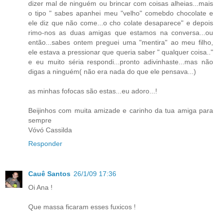
dizer mal de ninguém ou brincar com coisas alheias...mais
o tipo " sabes apanhei meu "velho" comebdo chocolate e
ele diz que não come...o cho colate desaparece" e depois
rimo-nos as duas amigas que estamos na conversa...ou
então...sabes ontem preguei uma "mentira" ao meu filho,
ele estava a pressionar que queria saber " qualquer coisa.."
e eu muito séria respondi...pronto adivinhaste...mas não
digas a ninguém( não era nada do que ele pensava...)
as minhas fofocas são estas...eu adoro...!
Beijinhos com muita amizade e carinho da tua amiga para
sempre
Vóvó Cassilda
Responder
Cauê Santos
26/1/09 17:36
Oi Ana !
Que massa ficaram esses fuxicos !