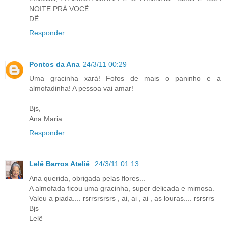
NOITE PRÁ VOCÊ
DÊ
Responder
Pontos da Ana
24/3/11 00:29
Uma gracinha xará! Fofos de mais o paninho e a
almofadinha! A pessoa vai amar!
Bjs,
Ana Maria
Responder
Lelê Barros Ateliê
24/3/11 01:13
Ana querida, obrigada pelas flores...
A almofada ficou uma gracinha, super delicada e mimosa.
Valeu a piada.... rsrrsrsrsrs , ai, ai , ai , as louras.... rsrsrrs
Bjs
Lelê