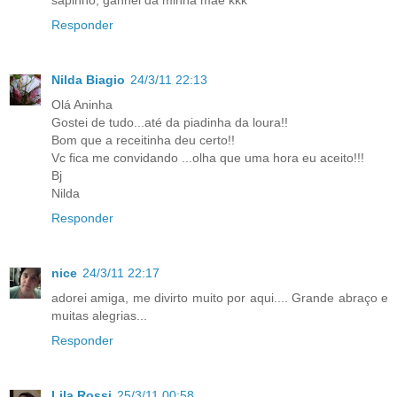
sapinho, ganhei da minha mãe kkk
Responder
Nilda Biagio
24/3/11 22:13
Olá Aninha
Gostei de tudo...até da piadinha da loura!!
Bom que a receitinha deu certo!!
Vc fica me convidando ...olha que uma hora eu aceito!!!
Bj
Nilda
Responder
nice
24/3/11 22:17
adorei amiga, me divirto muito por aqui.... Grande abraço e
muitas alegrias...
Responder
Lila Rossi
25/3/11 00:58