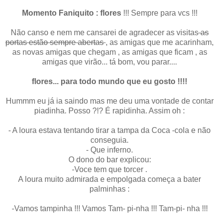
Momento Faniquito : flores
!!! Sempre para vcs !!!
Não canso e nem me cansarei de agradecer as visitas
as
portas estão sempre abertas
, as amigas que me acarinham,
as novas amigas que chegam , as amigas que ficam , as
amigas que virão... tá bom, vou parar....
flores... para todo mundo que eu gosto !!!!
Hummm eu já ia saindo mas me deu uma vontade de contar
piadinha. Posso ?!? É rapidinha. Assim oh :
- A loura estava tentando tirar a tampa da Coca -cola e não
conseguia.
- Que inferno.
O dono do bar explicou:
-Voce tem que torcer .
A loura muito admirada e empolgada começa a bater
palminhas :
-Vamos tampinha !!! Vamos Tam- pi-nha !!! Tam-pi- nha !!!