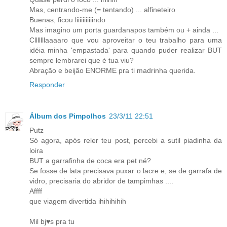
Mas, centrando-me (= tentando) ... alfineteiro
Buenas, ficou liiiiiiiiiiindo
Mas imagino um porta guardanapos também ou + ainda ...
Clllllllaaaaro que vou aproveitar o teu trabalho para uma
idéia minha 'empastada' para quando puder realizar BUT
sempre lembrarei que é tua viu?
Abração e beijão ENORME pra ti madrinha querida.
Responder
Álbum dos Pimpolhos
23/3/11 22:51
Putz
Só agora, após reler teu post, percebi a sutil piadinha da
loira
BUT a garrafinha de coca era pet né?
Se fosse de lata precisava puxar o lacre e, se de garrafa de
vidro, precisaria do abridor de tampimhas ....
Affff
que viagem divertida ihihihihih
Mil bj♥s pra tu