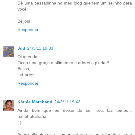
Dê uma passadinha no meu blog que tem um selinho para
você!
Beijos!
Responder
Jud
24/3/11 19:33
Oi querida,
Ficou uma graça o alfineteiro e adorei a piada!!!
Beijos,
jud-artes.
Responder
Káthia Marchand
24/3/11 19:43
Ainda bem que eu deixei de ser loira faz tempo...
hahahahahaha
; )
Adoro alfineteiros, e comos sei que vc ama florinhas, com