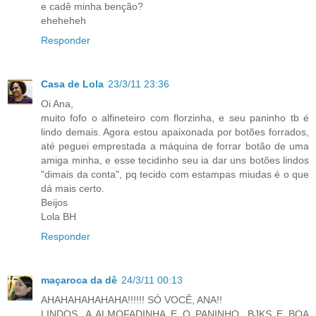
e cadê minha benção?
eheheheh
Responder
Casa de Lola
23/3/11 23:36
Oi Ana,
muito fofo o alfineteiro com florzinha, e seu paninho tb é
lindo demais. Agora estou apaixonada por botões forrados,
até peguei emprestada a máquina de forrar botão de uma
amiga minha, e esse tecidinho seu ia dar uns botões lindos
"dimais da conta", pq tecido com estampas miudas é o que
dá mais certo.
Beijos
Lola BH
Responder
maçaroca da dê
24/3/11 00:13
AHAHAHAHAHAHA!!!!!! SÓ VOCÊ, ANA!!
LINDOS, A ALMOFADINHA E O PANINHO. BJKS E BOA