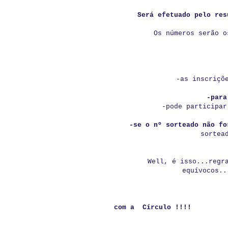
Será efetuado pelo r
Os números serão o
-as inscriçõ
-para
-pode participar
-se o nº sorteado não f
sortea
Well, é isso...regr
equívocos..
com a Círculo !!!!