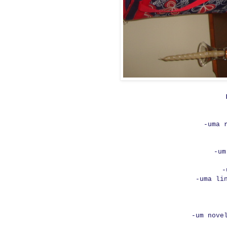
-uma 
-um
-
-uma li
-um nove