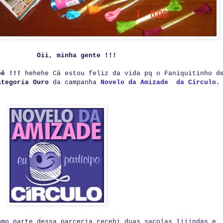
Oii, minha gente !!!
ebê !!!
hehehe Cá estou feliz da vida pq o Faniquitinho d
ategoria Ouro
da campanha
Novelo da Amizade da Círculo
.
omo parte dessa parceria recebi duas sacolas liiindas e