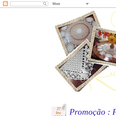
27
Promoção : F
fev