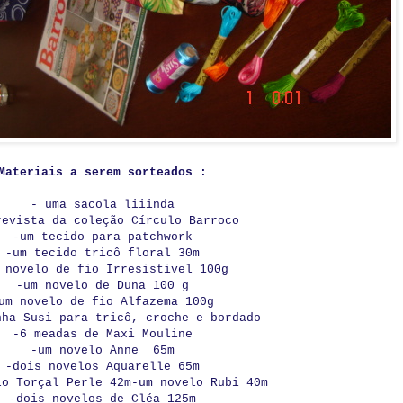
Materiais a serem sorteados :
- uma sacola liiinda
revista da coleção Círculo Barroco
-um tecido para patchwork
-um tecido tricô floral 30m
 novelo de fio Irresistivel 100g
-um novelo de Duna 100 g
um novelo de fio Alfazema 100g
nha Susi para tricô, croche e bordado
-6 meadas de Maxi Mouline
-um novelo Anne 65m
-dois novelos Aquarelle 65m
lo Torçal Perle 42m-um novelo Rubi 40m
-dois novelos de Cléa 125m