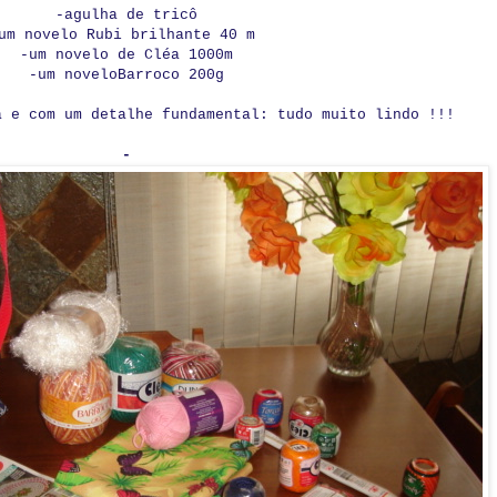
-agulha de tricô
um novelo Rubi brilhante 40 m
-um novelo de Cléa 1000m
-um noveloBarroco 200g
a e com um detalhe fundamental: tudo muito lindo !!!
-