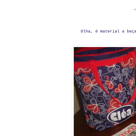
-
Olha, é material a beç