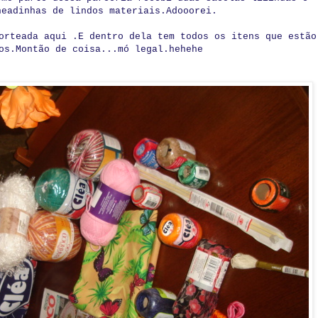
headinhas de lindos materiais.Adooorei.
orteada aqui .E dentro dela tem todos os itens que estão
os.Montão de coisa...mó legal.hehehe