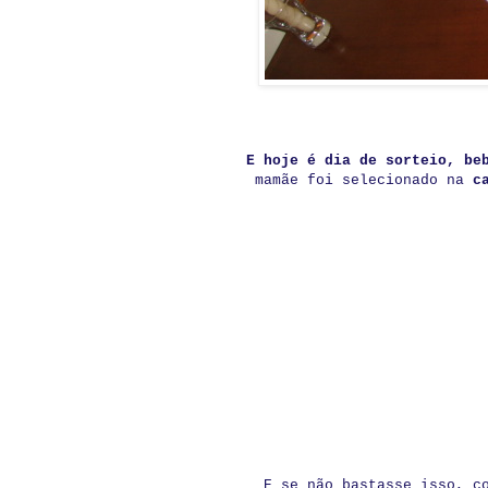
E hoje é dia de sorteio, b
mamãe foi selecionado na
c
E se não bastasse isso, c