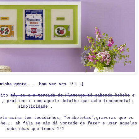
minha gente.... bom ver vcs !!! :)
onito
tá, eu e a torcida do Flamengo,tô sabendo hehehe
e
 , práticas e com aquele detalhe que acho fundamental:
simplicidade .
ela acima tem tecidinhos, "braboletas",gravuras que vc
he... ah fala se não dá vontade de fazer e usar aquelas
sobrinhas que temos ?!?