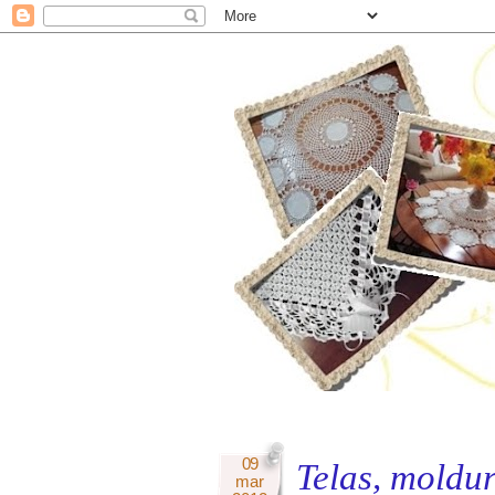
09
Telas, moldur
mar