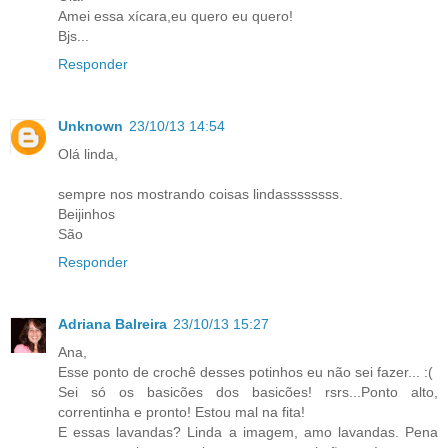
Amei essa xícara,eu quero eu quero!
Bjs...
Responder
Unknown
23/10/13 14:54
Olá linda,
sempre nos mostrando coisas lindassssssss.
Beijinhos
São
Responder
Adriana Balreira
23/10/13 15:27
Ana,
Esse ponto de crochê desses potinhos eu não sei fazer... :(
Sei só os basicões dos basicões! rsrs...Ponto alto,
correntinha e pronto! Estou mal na fita!
E essas lavandas? Linda a imagem, amo lavandas. Pena