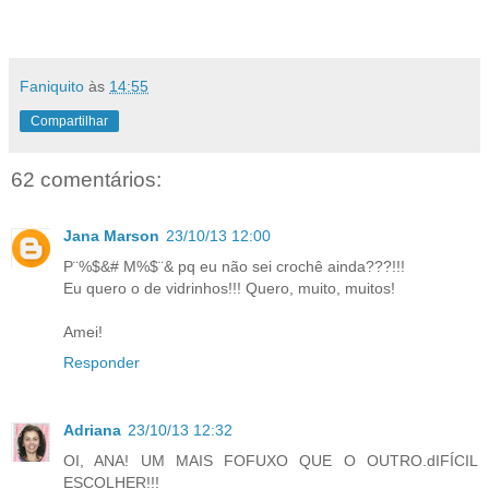
Faniquito
às
14:55
Compartilhar
62 comentários:
Jana Marson
23/10/13 12:00
P¨%$&# M%$¨& pq eu não sei crochê ainda???!!!
Eu quero o de vidrinhos!!! Quero, muito, muitos!
Amei!
Responder
Adriana
23/10/13 12:32
OI, ANA! UM MAIS FOFUXO QUE O OUTRO.dIFÍCIL
ESCOLHER!!!