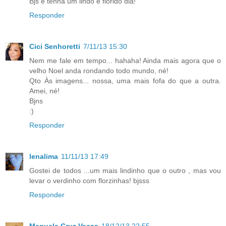
Bjs e tenha um lindo e florido dia!
Responder
Cici Senhoretti
7/11/13 15:30
Nem me fale em tempo... hahaha! Ainda mais agora que o
velho Noel anda rondando todo mundo, né!
Qto Às imagens... nossa, uma mais fofa do que a outra.
Amei, né!
Bjns
:)
Responder
lenalima
11/11/13 17:49
Gostei de todos ...um mais lindinho que o outro , mas vou
levar o verdinho com florzinhas! bjsss
Responder
Manuela Cruz Vacas
18/12/13 22:55